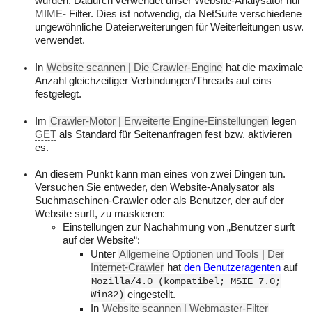
wurden. Dadurch verwendet unser Website-Analysator nur
MIME-
Filter. Dies ist notwendig, da NetSuite verschiedene
ungewöhnliche Dateierweiterungen für Weiterleitungen usw.
verwendet.
In
Website scannen | Die Crawler-Engine
hat die maximale
Anzahl gleichzeitiger Verbindungen/Threads auf eins
festgelegt.
Im
Crawler-Motor | Erweiterte Engine-Einstellungen
legen
GET
als Standard für Seitenanfragen fest bzw. aktivieren
es.
An diesem Punkt kann man eines von zwei Dingen tun.
Versuchen Sie entweder, den Website-Analysator als
Suchmaschinen-Crawler oder als Benutzer, der auf der
Website surft, zu maskieren:
Einstellungen zur Nachahmung von „Benutzer surft
auf der Website“:
Unter
Allgemeine Optionen und Tools | Der
Internet-Crawler
hat
den Benutzeragenten
auf
Mozilla/4.0 (kompatibel; MSIE 7.0;
Win32)
eingestellt.
In
Website scannen | Webmaster-Filter