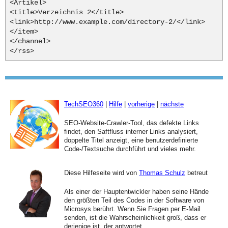
<Artikel>
<title>Verzeichnis 2</title>
<link>http://www.example.com/directory-2/</link>
</item>
</channel>
</rss>
TechSEO360
|
Hilfe
|
vorherige
|
nächste
SEO-Website-Crawler-Tool, das defekte Links
findet, den Saftfluss interner Links analysiert,
doppelte Titel anzeigt, eine benutzerdefinierte
Code-/Textsuche durchführt und vieles mehr.
Diese Hilfeseite wird von
Thomas Schulz
betreut
Als einer der Hauptentwickler haben seine Hände
den größten Teil des Codes in der Software von
Microsys berührt. Wenn Sie Fragen per E-Mail
senden, ist die Wahrscheinlichkeit groß, dass er
derjenige ist, der antwortet.