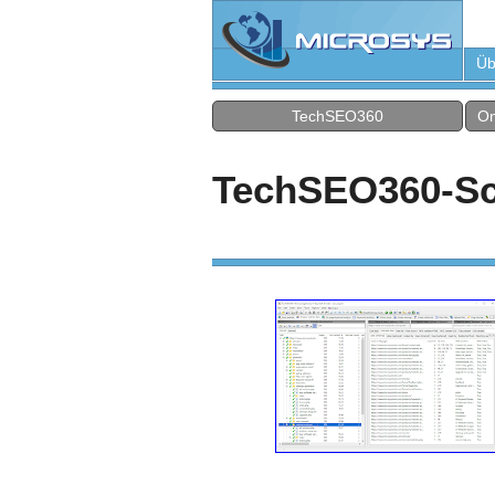
Üb
TechSEO360
On
TechSEO360-Sc