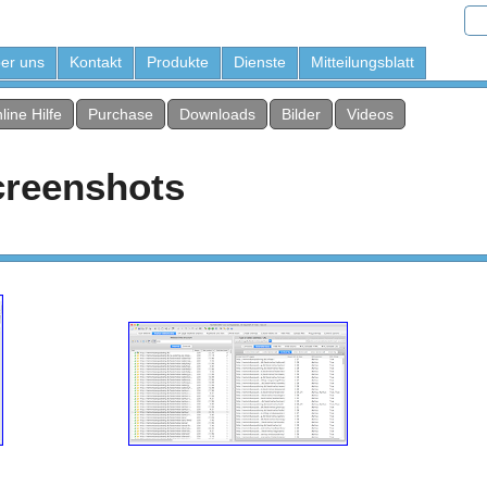
er uns
Kontakt
Produkte
Dienste
Mitteilungsblatt
line Hilfe
Purchase
Downloads
Bilder
Videos
reenshots