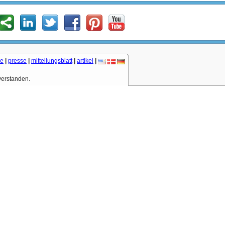
he
|
presse
|
mitteilungsblatt
|
artikel
|
verstanden.