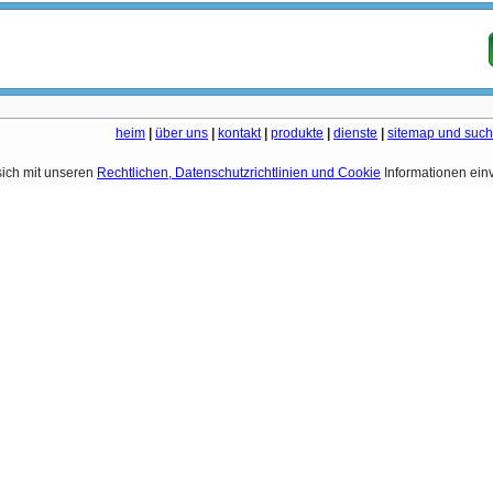
heim
|
über uns
|
kontakt
|
produkte
|
dienste
|
sitemap und suc
sich mit unseren
Rechtlichen, Datenschutzrichtlinien und Cookie
Informationen ein