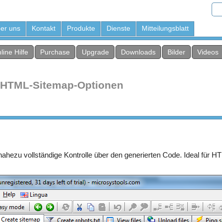
er uns
Kontakt
Produkte
Dienste
Mitteilungsblatt
line Hilfe
Purchase
Upgrade
Downloads
Bilder
Videos
HTML-Sitemap-Optionen
ahezu vollständige Kontrolle über den generierten Code. Ideal für 