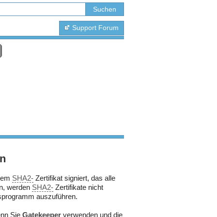
Support Forum
hn
inem
SHA2-
Zertifikat signiert, das alle
en, werden
SHA2-
Zertifikate nicht
ionsprogramm auszuführen.
enn Sie
Gatekeeper
verwenden und die