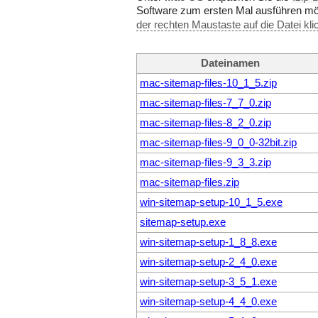
Software zum ersten Mal ausführen m
der rechten Maustaste auf die Datei kli
Dateinamen
mac-sitemap-files-10_1_5.zip
mac-sitemap-files-7_7_0.zip
mac-sitemap-files-8_2_0.zip
mac-sitemap-files-9_0_0-32bit.zip
mac-sitemap-files-9_3_3.zip
mac-sitemap-files.zip
win-sitemap-setup-10_1_5.exe
sitemap-setup.exe
win-sitemap-setup-1_8_8.exe
win-sitemap-setup-2_4_0.exe
win-sitemap-setup-3_5_1.exe
win-sitemap-setup-4_4_0.exe