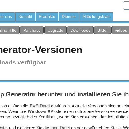
er uns
Kontakt
Produkte
Dienste
Mitteilungsblatt
line Hilfe
Purchase
Upgrade
Downloads
Bilder
Videos
erator-Versionen
loads verfügbar
 Generator herunter und installieren Sie i
tion einfach die
EXE-Datei
ausführen. Aktuelle Versionen sind mit e
tzen. Wenn Sie
Windows XP
oder eine noch ältere Version verwend
arnung bezüglich des Zertifikats, wenn Sie versuchen, das Installat
Datei
und platzieren Sie die
.app-Datei
an der gewünschten Stelle. W