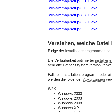
win-sitemap-setup-5_1_0.exe
win-sitemap-setup-6_0_5.exe
win-sitemap-setup-7_7_0.exe
win-sitemap-setup-8_2_0.exe
win-sitemap-setup-9_3_3.exe
Verstehen, welche Datei
Einige der
Installationsprogramme
und
Die Verfügbarkeit optimierter
installier
sehr alte Betriebssystemversion verwe
Falls ein Installationsprogramm oder e
werden die folgenden
Abkürzungen
ver
W2K
Windows 2000
Windows 2003
Windows 2008
Windows XP