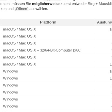
öchten, müssen Sie
möglicherweise
zuerst entweder
Strg + Mauskli
cken
und
„Öffnen“
auswählen.
Plattform
Ausführ
macOS / Mac OS X
1
macOS / Mac OS X
macOS / Mac OS X
macOS / Mac OS X – 32/64-Bit-Computer (x86)
macOS / Mac OS X
macOS / Mac OS X
1
Windows
1
Windows
1
Windows
Windows
Windows
Windows