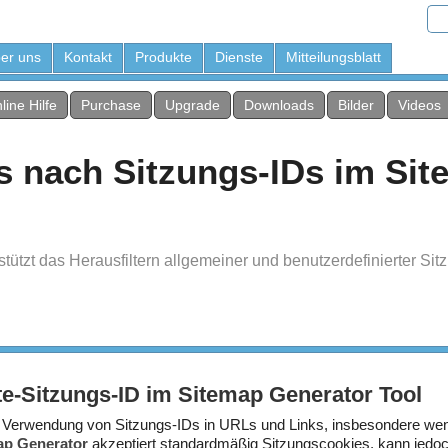
er uns
Kontakt
Produkte
Dienste
Mitteilungsblatt
line Hilfe
Purchase
Upgrade
Downloads
Bilder
Videos
Ls nach Sitzungs-IDs im Si
tützt das Herausfiltern allgemeiner und benutzerdefinierter Si
te-Sitzungs-ID im Sitemap Generator Tool
 Verwendung von Sitzungs-IDs in URLs und Links, insbesondere we
ap Generator
akzeptiert standardmäßig Sitzungscookies, kann jedoch