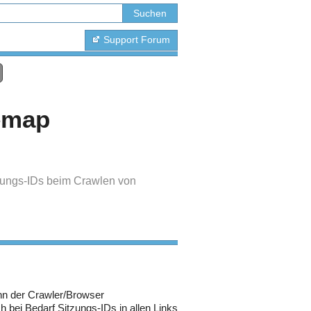
Support Forum
temap
tzungs-IDs beim Crawlen von
nn der Crawler/Browser
 bei Bedarf Sitzungs-IDs in allen Links