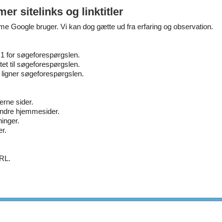
 sitelinks og linktitler
me Google bruger. Vi kan dog gætte ud fra erfaring og observation.
 for søgeforespørgslen.
et til søgeforespørgslen.
ligner søgeforespørgslen.
terne sider.
andre hjemmesider.
inger.
er.
URL.