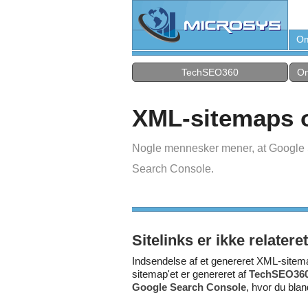
Om
TechSEO360
On
XML-sitemaps og
Nogle mennesker mener, at Google Sit
Search Console.
Sitelinks er ikke relater
Indsendelse af et genereret XML-sitema
sitemap'et er genereret af
TechSEO36
Google Search Console
, hvor du bla