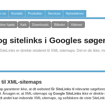
 os
Kontakt
Produkter
Services
Nyhedsbrev
line hjælp
Køb
Downloads
Billeder
Videoer
 sitelinks i Googles søger
eLinks er direkte relateret til XML-sitemaps. Det er de ikke, me
et til XML-sitemaps
p garanterer ikke, at dit websted får
SiteLinks
til relevante søgefore
0
. Årsagen er, at XML-sitemaps og
Google SiteLinks
ikke er direkte
ndt andet kan indsende XML sitemaps, og se/blokere de viste SiteLink