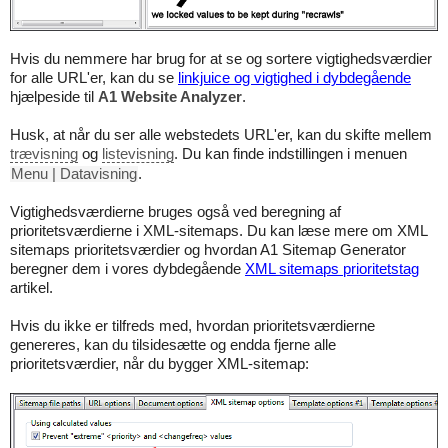
Hvis du nemmere har brug for at se og sortere vigtighedsværdier
for alle URL'er, kan du se
linkjuice og vigtighed i dybdegående
hjælpeside til
A1 Website Analyzer
.
Husk, at når du ser alle webstedets URL'er, kan du skifte mellem
trævisning
og
listevisning
. Du kan finde indstillingen i menuen
Menu | Datavisning
.
Vigtighedsværdierne bruges også ved beregning af
prioritetsværdierne i XML-sitemaps. Du kan læse mere om XML
sitemaps prioritetsværdier og hvordan A1 Sitemap Generator
beregner dem i vores dybdegående
XML sitemaps prioritetstag
artikel.
Hvis du ikke er tilfreds med, hvordan prioritetsværdierne
genereres, kan du tilsidesætte og endda fjerne alle
prioritetsværdier, når du bygger XML-sitemap: