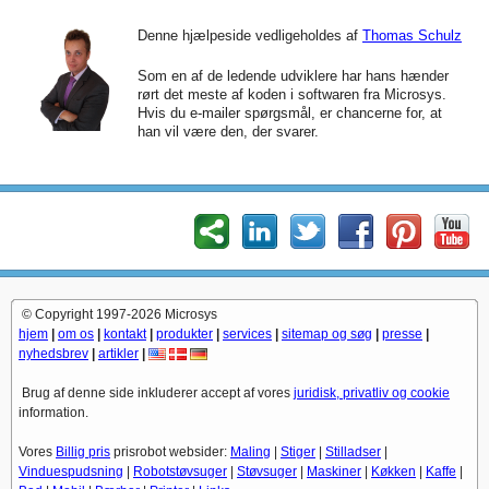
Denne hjælpeside vedligeholdes af
Thomas Schulz
Som en af de ledende udviklere har hans hænder
rørt det meste af koden i softwaren fra Microsys.
Hvis du e-mailer spørgsmål, er chancerne for, at
han vil være den, der svarer.
© Copyright 1997-2026 Microsys
hjem
|
om os
|
kontakt
|
produkter
|
services
|
sitemap og søg
|
presse
|
nyhedsbrev
|
artikler
|
Brug af denne side inkluderer accept af vores
juridisk, privatliv og cookie
information.
Vores
Billig pris
prisrobot websider:
Maling
|
Stiger
|
Stilladser
|
Vinduespudsning
|
Robotstøvsuger
|
Støvsuger
|
Maskiner
|
Køkken
|
Kaffe
|