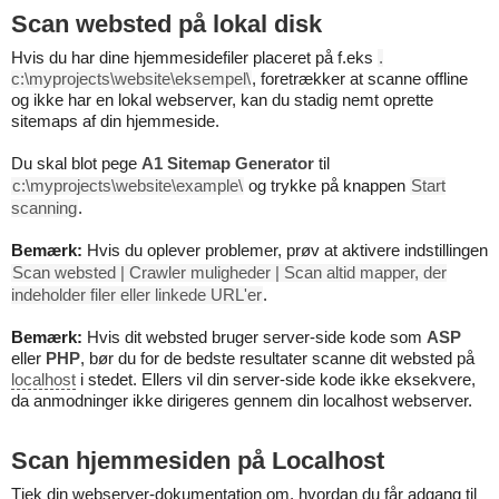
Scan websted på lokal disk
Hvis du har dine hjemmesidefiler placeret på f.eks
.
c:\myprojects\website\eksempel\
, foretrækker at scanne offline
og ikke har en lokal webserver, kan du stadig nemt oprette
sitemaps af din hjemmeside.
Du skal blot pege
A1 Sitemap Generator
til
c:\myprojects\website\example\
og trykke på knappen
Start
scanning
.
Bemærk:
Hvis du oplever problemer, prøv at aktivere indstillingen
Scan websted | Crawler muligheder | Scan altid mapper, der
indeholder filer eller linkede URL'er
.
Bemærk:
Hvis dit websted bruger server-side kode som
ASP
eller
PHP
, bør du for de bedste resultater scanne dit websted på
localhost
i stedet. Ellers vil din server-side kode ikke eksekvere,
da anmodninger ikke dirigeres gennem din localhost webserver.
Scan hjemmesiden på Localhost
Tjek din webserver-dokumentation om, hvordan du får adgang til