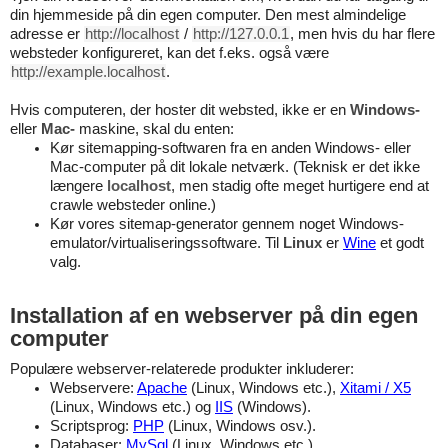
din hjemmeside på din egen computer. Den mest almindelige
adresse er
http://localhost
/
http://127.0.0.1
, men hvis du har flere
websteder konfigureret, kan det f.eks. også være
http://example.localhost
.
Hvis computeren, der hoster dit websted, ikke er en
Windows-
eller
Mac-
maskine, skal du enten:
Kør sitemapping-softwaren fra en anden Windows- eller
Mac-computer på dit lokale netværk. (Teknisk er det ikke
længere
localhost
, men stadig ofte meget hurtigere end at
crawle websteder online.)
Kør vores sitemap-generator gennem noget Windows-
emulator/virtualiseringssoftware. Til
Linux
er
Wine
et godt
valg.
Installation af en webserver på din egen
computer
Populære webserver-relaterede produkter inkluderer:
Webservere:
Apache
(Linux, Windows etc.),
Xitami / X5
(Linux, Windows etc.) og
IIS
(Windows).
Scriptsprog:
PHP
(Linux, Windows osv.).
Databaser:
MySql
(Linux, Windows etc.).