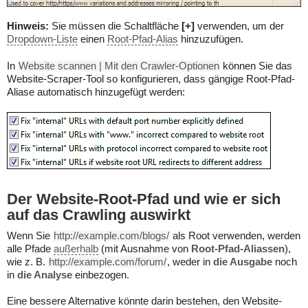
Hinweis:
Sie müssen die Schaltfläche
[+]
verwenden, um der
Dropdown-Liste
einen
Root-Pfad-Alias
hinzuzufügen.
In
Website scannen | Mit den Crawler-Optionen
können Sie das
Website-Scraper-Tool so konfigurieren, dass gängige Root-Pfad-
Aliase automatisch hinzugefügt werden:
Der Website-Root-Pfad und wie er sich
auf das Crawling auswirkt
Wenn Sie
http://example.com/blogs/
als Root verwenden, werden
alle Pfade
außerhalb
(mit Ausnahme von
Root-Pfad-Aliassen
),
wie z. B.
http://example.com/forum/
, weder in
die Ausgabe
noch
in
die Analyse
einbezogen.
Eine bessere Alternative könnte darin bestehen, den Website-