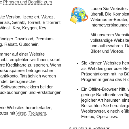
le
Phrasen und Begriffe zum
Laden Sie Websites 
überall. Die Komplet
e Version, lizenziert, Warez,
Webmaster-Berater,
ials, Serialz, Torrent, BitTorrent,
Internetverbindungen
Winall, Key, Keygen, Key
Mit unserem Websit
ständiger Download, Premium-
vollständige Website
g, Rabatt, Gutschein.
und aufbewahren. Da
Bilder und Videos.
ummer auf einer Website
ibt, empfehlen wir Ihnen, sofort
Sie können Websites heru
e Kreditkarte zu sperren. Wenn
als Webdesigner oder Ber
siko
späterer betrügerischer
Präsentationen mit ins B
 Bankkonto. Tatsächlich werden
Programm genau das Richt
ndet, betrügerische
Softwareentwicklern bei der
Ein Offline-Browser hilft,
rückbuchungen und -erstattungen
geringe Bandbreite verfüg
jeglicher Art herunter, ei
Betrachten Sie herunterg
erie-Websites herunterladen,
Webbrowser, einschließlic
puter mit
Viren
,
Trojanern
,
Firefox, Opera usw.
Kurzinfo zur Software: