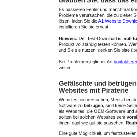
Glauben Sie, dass das ei
Es passieren Fehler und manchmal könn
Probleme verursachen, die zu dieser S
lösen, laden Sie die
A1 Website Downlo
installieren Sie sie erneut.
Hinweis:
Der Test-Download ist
voll f
Produkt vollständig testen können. Wen
und Sie sie nutzen, denken Sie bitte üb
Bei Problemen jeglicher Art
kontaktiere
weiter.
Gefälschte und betrüger
Websites mit Piraterie
Websites, die versuchen, Menschen du
Software zu
betrügen
, sind keine Selte
als Websites, die
OEM-Software
und
sollten bei solchen Websites sehr
vors
ihnen, egal wie gut sie aussehen,
Raub
Eine gute Möglichkeit, um festzustellen,