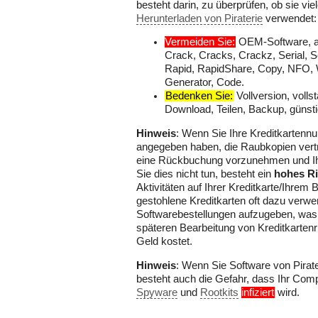
besteht darin, zu überprüfen, ob sie vie
Herunterladen von Piraterie
verwendet:
Vermeiden Sie:
OEM-Software, alt
Crack, Cracks, Crackz, Serial, Ser
Rapid, RapidShare, Copy, NFO, 
Generator, Code.
Bedenken Sie:
Vollversion, voll
Download, Teilen, Backup, günsti
Hinweis
: Wenn Sie Ihre Kreditkartenn
angegeben haben, die Raubkopien vertre
eine Rückbuchung vorzunehmen und Ihr
Sie dies nicht tun, besteht ein
hohes Ri
Aktivitäten auf Ihrer Kreditkarte/Ihrem
gestohlene Kreditkarten oft dazu verwe
Softwarebestellungen aufzugeben, was 
späteren Bearbeitung von Kreditkarten
Geld kostet.
Hinweis
: Wenn Sie Software von Pirat
besteht auch die Gefahr, dass Ihr Com
Spyware
und
Rootkits
infiziert
wird.