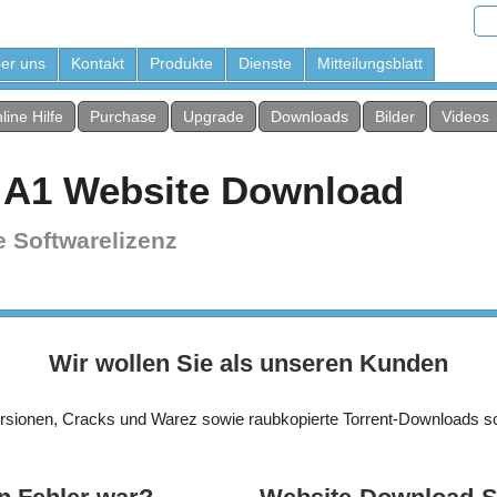
er uns
Kontakt
Produkte
Dienste
Mitteilungsblatt
line Hilfe
Purchase
Upgrade
Downloads
Bilder
Videos
 A1 Website Download
e Softwarelizenz
Wir wollen Sie als unseren Kunden
ersionen, Cracks und Warez sowie raubkopierte Torrent-Downloads s