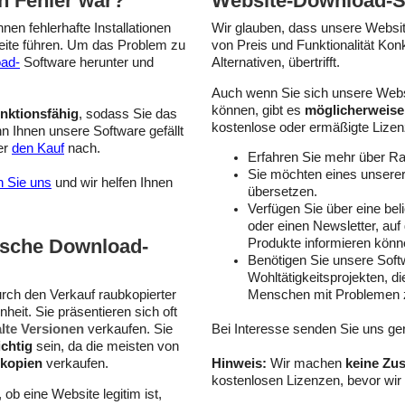
n Fehler war?
Website-Download-S
en fehlerhafte Installationen
Wir glauben, dass unsere Websi
eite führen. Um das Problem zu
von Preis und Funktionalität Ko
ad-
Software herunter und
Alternativen, übertrifft.
Auch wenn Sie sich unsere Webs
können, gibt es
möglicherweise
unktionsfähig
, sodass Sie das
kostenlose oder ermäßigte Lizen
n Ihnen unsere Software gefällt
er
den Kauf
nach.
Erfahren Sie mehr über R
Sie möchten eines unsere
n Sie uns
und wir helfen Ihnen
übersetzen.
Verfügen Sie über eine bel
oder einen Newsletter, au
ische Download-
Produkte informieren könn
Benötigen Sie unsere Softw
Wohltätigkeitsprojekten, d
rch den Verkauf raubkopierter
Menschen mit Problemen 
nheit. Sie präsentieren sich oft
alte Versionen
verkaufen. Sie
Bei Interesse senden Sie uns ge
ichtig
sein, da die meisten von
kopien
verkaufen.
Hinweis:
Wir machen
keine Zu
kostenlosen Lizenzen, bevor wir
 ob eine Website legitim ist,