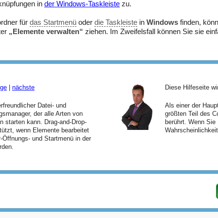
rknüpfungen in
der Windows-Taskleiste
zu.
rdner für
das Startmenü
oder
die Taskleiste
in
Windows
finden, könn
ter
„Elemente verwalten“
ziehen. Im Zweifelsfall können Sie sie ein
ige
|
nächste
Diese Hilfeseite w
rfreundlicher Datei- und
Als einer der Hau
manager, der alle Arten von
größten Teil des C
 starten kann. Drag-and-Drop-
berührt. Wenn Sie 
tützt, wenn Elemente bearbeitet
Wahrscheinlichkeit 
-Öffnungs- und Startmenü in der
rden.