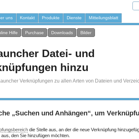
er uns
Kontakt
Produkte
Dienste
Mitteilungsblatt
line Hilfe
Purchase
Downloads
Bilder
auncher Datei- und
knüpfungen hinzu
m Launcher Verknüpfungen zu allen Arten von Dateien und Verze
äche „Suchen und Anhängen“, um Verknüpf
pfungsbereich
die Stelle aus, an der die neue Verknüpfung hinzugefüg
 aus, den Sie hinzufügen möchten.