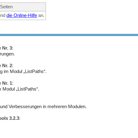
 Seiten
nd
die Online-Hilfe
an.
 Nr. 3
:
rungen.
 Nr. 2
:
g im Modul „ListPaths“.
 Nr. 1
:
 Modul „ListPaths“.
n und Verbesserungen in mehreren Modulen.
ols 3.2.3
: