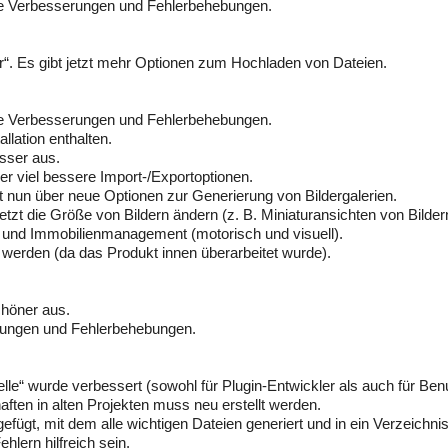
ge Verbesserungen und Fehlerbehebungen.
“. Es gibt jetzt mehr Optionen zum Hochladen von Dateien.
ge Verbesserungen und Fehlerbehebungen.
allation enthalten.
sser aus.
r viel bessere Import-/Exportoptionen.
t nun über neue Optionen zur Generierung von Bildergalerien.
zt die Größe von Bildern ändern (z. B. Miniaturansichten von Bildern
 und Immobilienmanagement (motorisch und visuell).
t werden (da das Produkt innen überarbeitet wurde).
chöner aus.
rungen und Fehlerbehebungen.
lle“ wurde verbessert (sowohl für Plugin-Entwickler als auch für Be
aften in alten Projekten muss neu erstellt werden.
zugefügt, mit dem alle wichtigen Dateien generiert und in ein Verzeich
lern hilfreich sein.