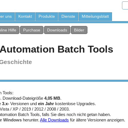
er uns
Kontakt
Produkte
Dienste
Mitteilungsblatt
line Hilfe
Purchase
Downloads
Bilder
 Automation Batch Tools
Geschichte
 Tools:
. Download-Dateigröße
4,05 MB
.
le
3.x-
Versionen und
ein Jahr
kostenlose Upgrades.
/ Vista / XP / 2019 / 2012 / 2008 / 2003.
tomation Batch Tools, falls Sie dies noch nicht getan haben.
ür
Windows
herunter.
Alle Downloads
für ältere Versionen anzeigen.