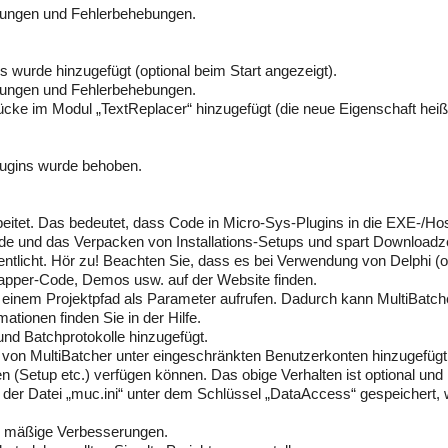
rungen und Fehlerbehebungen.
ks wurde hinzugefügt (optional beim Start angezeigt).
rungen und Fehlerbehebungen.
ücke im Modul „TextReplacer“ hinzugefügt (die neue Eigenschaft heiß
Plugins wurde behoben.
eitet. Das bedeutet, dass Code in Micro-Sys-Plugins in die EXE-/
de und das Verpacken von Installations-Setups und spart Downloadze
entlicht. Hör zu! Beachten Sie, dass es bei Verwendung von Delphi (od
rapper-Code, Demos usw. auf der Website finden.
t einem Projektpfad als Parameter aufrufen. Dadurch kann MultiBatche
ationen finden Sie in der Hilfe.
nd Batchprotokolle hinzugefügt.
 von MultiBatcher unter eingeschränkten Benutzerkonten hinzugefügt.
(Setup etc.) verfügen können. Das obige Verhalten ist optional und ka
n der Datei „muc.ini“ unter dem Schlüssel „DataAccess“ gespeichert, 
is mäßige Verbesserungen.