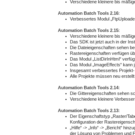
Verschiedene kleinere bis mäßi
Automation Batch Tools 2.16
:
Verbessertes Modul „FtpUploader
Automation Batch Tools 2.15
:
Verschiedene kleinere bis mäßi
Das SDK ist jetzt auch in der Inst
Die Dateieigenschaften sehen be
Rastereigenschaften verfügen übe
Das Modul „ListDirInHtml“ verfüg
Das Modul „ImageEffects“ kann jet
Insgesamt verbessertes Projekt-
Alle Projekte müssen neu erstell
Automation Batch Tools 2.14
:
Die Gittereigenschaften sehen s
Verschiedene kleinere Verbesse
Automation Batch Tools 2.13
:
Der Eigenschaftstyp „Raster/Tabe
Konfiguration der Rastereigensch
„Hilfe“ -> „Info“ -> „Bericht“ hin
der Lösung von Problemen und Feh