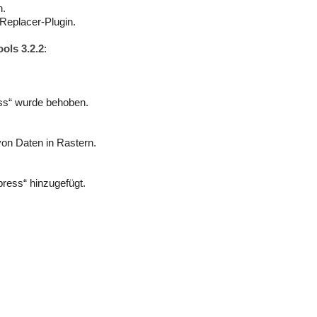
n.
Replacer-Plugin.
ols 3.2.2
:
ss“ wurde behoben.
von Daten in Rastern.
ress“ hinzugefügt.