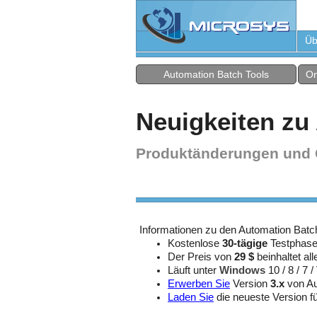
Üb
Automation Batch Tools
On
Neuigkeiten zu
Produktänderungen und 
Informationen zu den Automation Batch
Kostenlose
30-tägige
Testphase
Der Preis von
29 $
beinhaltet al
Läuft unter
Windows
10 / 8 / 7 
Erwerben Sie
Version
3.x
von Au
Laden Sie
die neueste Version f