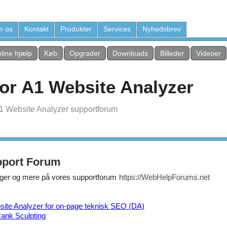
 os
Kontakt
Produkter
Services
Nyhedsbrev
line hjælp
Køb
Opgrader
Downloads
Billeder
Videoer
or A1 Website Analyzer
A1 Website Analyzer supportforum
pport Forum
inger og mere på vores supportforum
https://WebHelpForums.net
ite Analyzer for on-page teknisk SEO (DA)
ank Sculpting