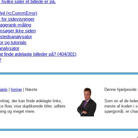
hvilke sider et billede er på.
ejl (rcCommError)
 for sidevisninger
Pagerank-måling
msøger ikke siden
ebstedsanalysator
r og tutorials
analysator
 finde ødelagte billeder på? (404/301)
?
jælp
|
forrige
| Næste
Denne hjælpeside 
ktøj, der kan finde ødelagte links,
Som en af de leden
ce flow, vise duplikerede titler, udføre
meste af koden i s
ning og meget mere.
spørgsmål, er chan