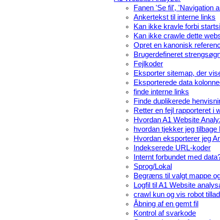
Fanen 'Se fil', 'Navigation a
Ankertekst til interne links
Kan ikke kravle forbi starts
Kan ikke crawle dette webs
Opret en kanonisk referenc
Brugerdefineret strengsøgn
Fejlkoder
Eksporter sitemap, der vise
Eksporterede data kolonned
finde interne links
Finde duplikerede henvisni
Retter en fejl rapporteret i
Hvordan A1 Website Analyz
hvordan tjekker jeg tilbage 
Hvordan eksporterer jeg A
Indekserede URL-koder
Internt forbundet med data
Sprog/Lokal
Begræns til valgt mappe og 
Logfil til A1 Website analys
crawl kun og vis robot tillad
Åbning af en gemt fil
Kontrol af svarkode