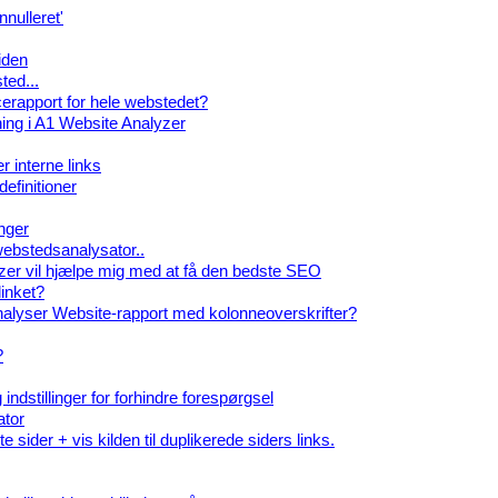
nnulleret'
iden
ted...
erapport for hele webstedet?
ing i A1 Website Analyzer
r interne links
efinitioner
nger
 webstedsanalysator..
er vil hjælpe mig med at få den bedste SEO
linket?
nalyser Website-rapport med kolonneoverskrifter?
?
indstillinger for forhindre forespørgsel
ator
te sider + vis kilden til duplikerede siders links.