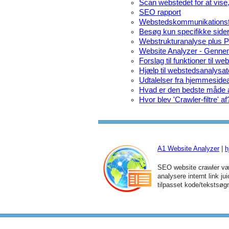
Scan webstedet for at vise, 
SEO rapport
Webstedskommunikationsf
Besøg kun specifikke sider
Webstrukturanalyse plus 
Website Analyzer - Genne
Forslag til funktioner til w
Hjælp til webstedsanalysato
Udtalelser fra hjemmeside
Hvad er den bedste måde at
Hvor blev 'Crawler-filtre' af
A1 Website Analyzer
|
h
SEO website crawler vær
analysere internt link jui
tilpasset kode/tekstsøg