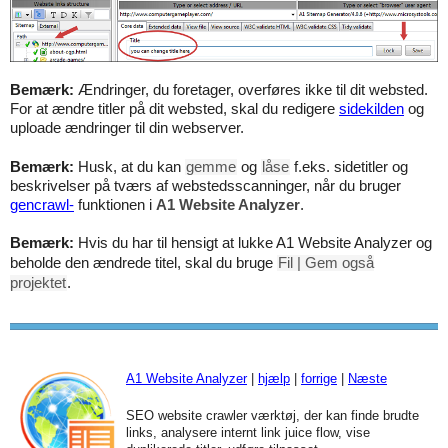
Bemærk:
Ændringer, du foretager, overføres ikke til dit websted.
For at ændre titler på dit websted, skal du redigere
sidekilden
og
uploade ændringer til din webserver.
Bemærk:
Husk, at du kan
gemme
og
låse
f.eks. sidetitler og
beskrivelser på tværs af webstedsscanninger, når du bruger
gencrawl-
funktionen i
A1 Website Analyzer
.
Bemærk:
Hvis du har til hensigt at lukke A1 Website Analyzer og
beholde den ændrede titel, skal du bruge
Fil | Gem også
projektet
.
A1 Website Analyzer
|
hjælp
|
forrige
|
Næste
SEO website crawler værktøj, der kan finde brudte
links, analysere internt link juice flow, vise