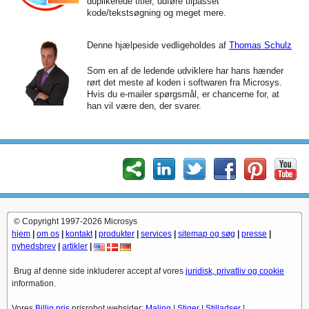
duplikerede titler, udføre tilpasset
kode/tekstsøgning og meget mere.
Denne hjælpeside vedligeholdes af
Thomas Schulz
Som en af de ledende udviklere har hans hænder
rørt det meste af koden i softwaren fra Microsys.
Hvis du e-mailer spørgsmål, er chancerne for, at
han vil være den, der svarer.
© Copyright 1997-2026 Microsys
hjem
|
om os
|
kontakt
|
produkter
|
services
|
sitemap og søg
|
presse
|
nyhedsbrev
|
artikler
|
Brug af denne side inkluderer accept af vores
juridisk, privatliv og cookie
information.
Vores
Billig pris
prisrobot websider:
Maling
|
Stiger
|
Stilladser
|