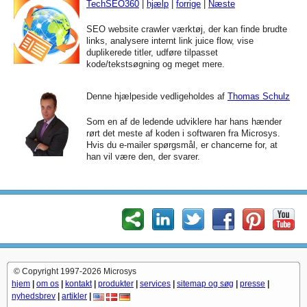
TechSEO360
|
hjælp
|
forrige
|
Næste
SEO website crawler værktøj, der kan finde brudte
links, analysere internt link juice flow, vise
duplikerede titler, udføre tilpasset
kode/tekstsøgning og meget mere.
Denne hjælpeside vedligeholdes af
Thomas Schulz
Som en af de ledende udviklere har hans hænder
rørt det meste af koden i softwaren fra Microsys.
Hvis du e-mailer spørgsmål, er chancerne for, at
han vil være den, der svarer.
© Copyright 1997-2026 Microsys
hjem
|
om os
|
kontakt
|
produkter
|
services
|
sitemap og søg
|
presse
|
nyhedsbrev
|
artikler
|