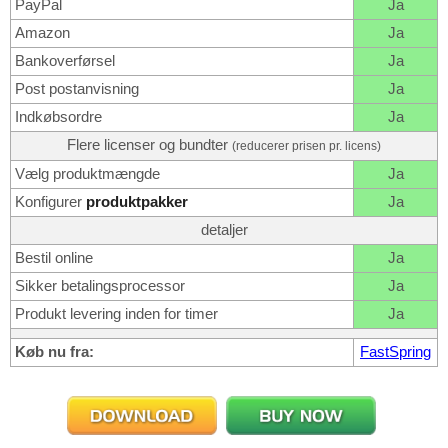
PayPal
Ja
Amazon
Ja
Bankoverførsel
Ja
Post postanvisning
Ja
Indkøbsordre
Ja
Flere licenser og bundter
(reducerer prisen pr. licens)
Vælg produktmængde
Ja
Konfigurer
produktpakker
Ja
detaljer
Bestil online
Ja
Sikker betalingsprocessor
Ja
Produkt levering inden for timer
Ja
Køb nu fra:
FastSpring