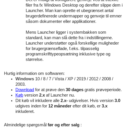
filer fra fx Windows Desktop og derefter slippe dem i
Launcher. Man kan oprette et ubegrænset antal
brugerdefinerede undermapper og genveje til emner
såsom dokumenter eller applikationer.
Mens Launcher ligger i systembakken som
standard, kan man slå dette fra i indstillingerne.
Launcher understøtter også forskellige muligheder
for brugergrænseflade, f.eks. tilpasselig
programskrifttypeopsætning inklusive type og
størrelse.
Hurtig information om softwaren:
Windows
10 / 8 / 7 / Vista / XP / 2019 / 2012 / 2008 /
2003.
Download
for at prøve den
30 dages
gratis prøveperiode.
Køb
version
2.x
af Launcher nu.
Dit køb vil inkludere alle
2.x-
udgivelser. Hvis version
3.0
udgives inden for
12 måneder
efter dit køb, er
3.x
inkluderet.
Almindelige spørgsmål
før og efter salg
: