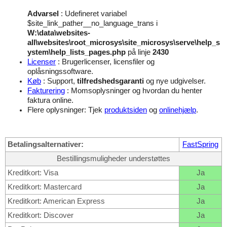
Advarsel
: Udefineret variabel
$site_link_pather__no_language_trans i
W:\data\websites-
all\websites\root_microsys\site_microsys\serve\help_s
ystem\help_lists_pages.php
på linje
2430
Licenser
: Brugerlicenser, licensfiler og
oplåsningssoftware.
Køb
: Support,
tilfredshedsgaranti
og nye udgivelser.
Fakturering
: Momsoplysninger og hvordan du henter
faktura online.
Flere oplysninger: Tjek
produktsiden
og
onlinehjælp
.
Betalingsalternativer:
FastSpring
Bestillingsmuligheder understøttes
Kreditkort: Visa
Ja
Kreditkort: Mastercard
Ja
Kreditkort: American Express
Ja
Kreditkort: Discover
Ja