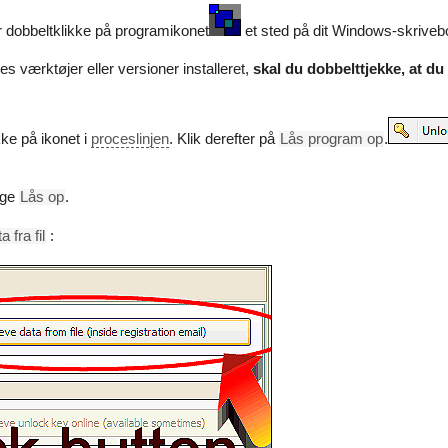
er dobbeltklikke på programikonet
et sted på dit Windows-skriveb
es værktøjer eller versioner installeret,
skal du dobbelttjekke, at d
kke på ikonet i
proceslinjen
. Klik derefter på
Lås program op
.
lge
Lås op
.
 fra fil
: