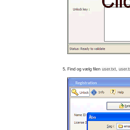
Find og vælg filen
user.txt
,
user.t