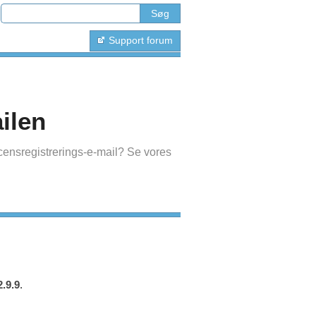
Support forum
ilen
censregistrerings-e-mail? Se vores
2.9.9
.