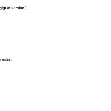
gigt af version
).
en måde.