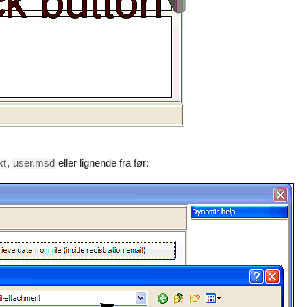
xt
,
user.msd
eller lignende fra før: