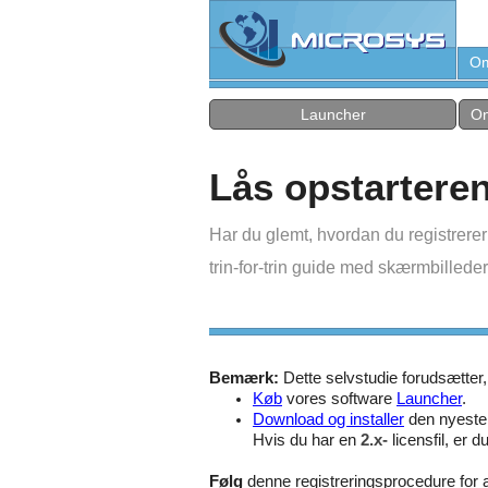
Om
Launcher
On
Lås opstartere
Har du glemt, hvordan du registrere
trin-for-trin guide med skærmbilleder
Bemærk:
Dette selvstudie forudsætter,
Køb
vores software
Launcher
.
Download og installer
den nyeste v
Hvis du har en
2.x-
licensfil, er 
Følg
denne registreringsprocedure for a