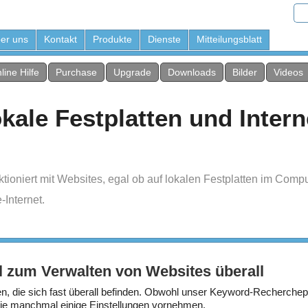
er uns
Kontakt
Produkte
Dienste
Mitteilungsblatt
line Hilfe
Purchase
Upgrade
Downloads
Bilder
Videos
kale Festplatten und Inter
oniert mit Websites, egal ob auf lokalen Festplatten im Compu
Internet.
 zum Verwalten von Websites überall
n, die sich fast überall befinden. Obwohl unser Keyword-Recherch
ie manchmal einige Einstellungen vornehmen.