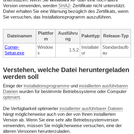
unterstützen. Wenn Sie
Windows XP
oder eine noch ältere
Version verwenden, werden
SHA2-
Zertifikate nicht unterstützt.
Daher erhalten Sie eine Warnung bezüglich des Zertifikats, wenn
Sie versuchen, das Installationsprogramm auszuführen.
Plattfor
Ausführu
Dateinamen
Pakettyp
Release-Typ
m
ng
Corner-
Window
Installate
Standardaufb
1.5.2
Setup.exe
s
ur
au
Verstehen, welche Datei heruntergeladen
werden soll
Einige der
Installationsprogramme
und
installierten ausführbaren
Dateien
wurden für bestimmte Betriebssysteme oder Computer
optimiert
.
Die Verfügbarkeit optimierter
installierter ausführbarer Dateien
hängt möglicherweise auch von der von Ihnen installierten
Version ab. Wenn Sie eine sehr alte Betriebssystemversion
verwenden, müssen Sie möglicherweise versuchen, eine der
älteren Versionen herunterzuladen.