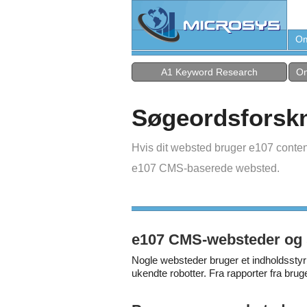
Om
A1 Keyword Research
On
Søgeordsforsk
Hvis dit websted bruger e107 conte
e107 CMS-baserede websted.
e107 CMS-websteder og 
Nogle websteder bruger et indholdssty
ukendte robotter. Fra rapporter fra brug