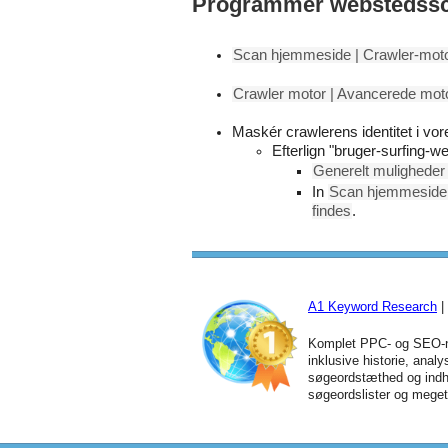
Programmer webstedssca
Scan hjemmeside | Crawler-mot
Crawler motor | Avancerede motor
Maskér crawlerens identitet i vo
Efterlign "bruger-surfing-w
Generelt muligheder 
In
Scan hjemmeside 
findes
.
A1 Keyword Research
|
Komplet PPC- og SEO-n
inklusive historie, anal
søgeordstæthed og indh
søgeordslister og mege