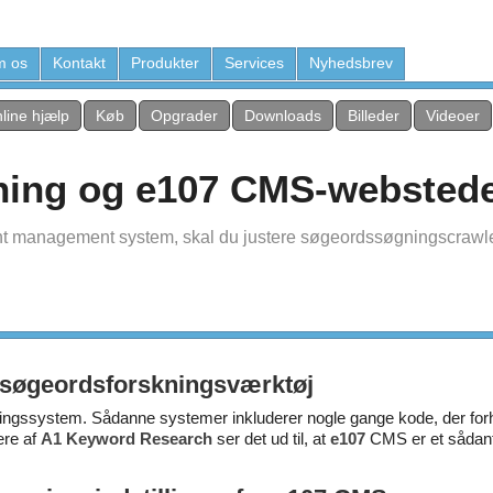
 os
Kontakt
Produkter
Services
Nyhedsbrev
line hjælp
Køb
Opgrader
Downloads
Billeder
Videoer
ning og e107 CMS-websted
nt management system, skal du justere søgeordssøgningscrawler
søgeordsforskningsværktøj
ringssystem. Sådanne systemer inkluderer nogle gange kode, der f
ere af
A1 Keyword Research
ser det ud til, at
e107
CMS er et sådan