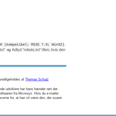
.
0 (kompatibel; MSIE 7.0; Win32)
xt"
og
Adlyd "robots.txt"-filen, hvis den
vedligeholdes af
Thomas Schulz
de udviklere har hans hænder rørt det
oftwaren fra Microsys. Hvis du e-mailer
cerne for, at han vil være den, der svarer.