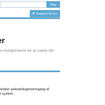
Support forum
er
-mulighederne for at crawle det
orhindrer webstedsgennemgang af
t system.