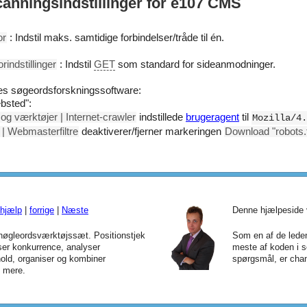
nningsindstillinger for e107 CMS
or
: Indstil maks. samtidige forbindelser/tråde til én.
indstillinger
: Indstil
GET
som standard for sideanmodninger.
res søgeordsforskningssoftware:
ebsted":
og værktøjer | Internet-crawler
indstillede
brugeragent
til
Mozilla/4.
| Webmasterfiltre
deaktiverer/fjerner markeringen
Download "robots.t
hjælp
|
forrige
|
Næste
Denne hjælpeside 
øgleordsværktøjssæt. Positionstjek
Som en af de leden
yser konkurrence, analyser
meste af koden i s
old, organiser og kombiner
spørgsmål, er chan
t mere.