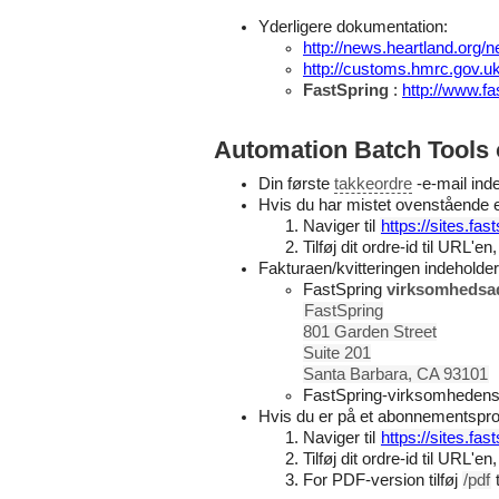
Yderligere dokumentation:
http://news.heartland.org
http://customs.hmrc.gov.u
FastSpring
:
http://www.f
Automation Batch Tools o
Din første
takkeordre
-e-mail indeh
Hvis du har mistet ovenstående e-
Naviger til
https://sites.fa
Tilføj dit ordre-id til URL'en
Fakturaen/kvitteringen indeholde
FastSpring
virksomhedsa
FastSpring
801 Garden Street
Suite 201
Santa Barbara, CA 93101
FastSpring-virksomheden
Hvis du er på et abonnementsprod
Naviger til
https://sites.fa
Tilføj dit ordre-id til URL'en
For PDF-version tilføj
/pdf
t