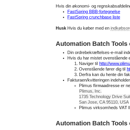
Hvis din økonomi- og regnskabsafdeling 
FastSpring BBB-fortegnelse
FastSpring crunchbase liste
Husk
Hvis du køber med en
indkøbsor
Automation Batch Tools o
Din ordrebekræftelses-e-mail inde
Hvis du har mistet ovenstående e-
Naviger til
http://www.plim
Ovenstående fører dig til
h
Derfra kan du hente din fakt
Fakturaen/kvitteringen indeholde
Plimus
firmaadresse
er ned
Plimus, Inc.
1735 Technology Drive Sui
San Jose, CA 95110, USA
Plimus virksomheds
VAT 
Automation Batch Tools o