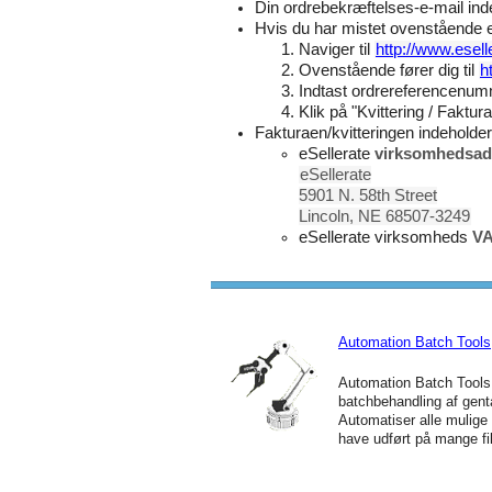
Din ordrebekræftelses-e-mail inde
Hvis du har mistet ovenstående e-
Naviger til
http://www.esell
Ovenstående fører dig til
h
Indtast ordrereferencenum
Klik på "Kvittering / Faktur
Fakturaen/kvitteringen indeholde
eSellerate
virksomhedsad
eSellerate
5901 N. 58th Street
Lincoln, NE 68507-3249
eSellerate virksomheds
VA
Automation Batch Tools
Automation Batch Tools 
batchbehandling af gen
Automatiser alle mulige 
have udført på mange fil