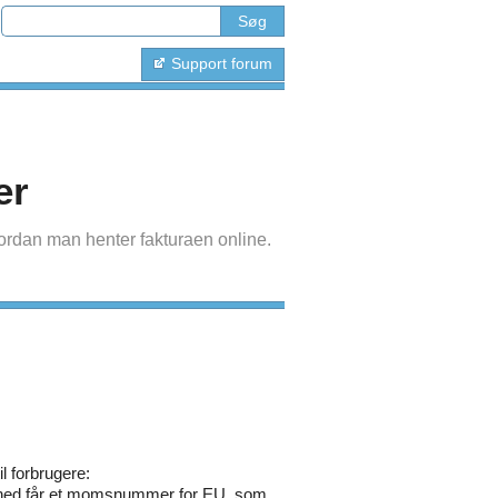
Support forum
er
ordan man henter fakturaen online.
l forbrugere:
omhed får et momsnummer for EU, som