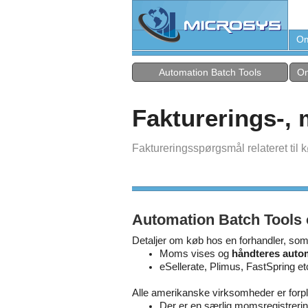
Om
Automation Batch Tools
On
Fakturerings-,
Faktureringsspørgsmål relateret til
Automation Batch Tool
Detaljer om køb hos en forhandler, som
Moms vises og
håndteres auto
eSellerate, Plimus, FastSpring et
Alle amerikanske virksomheder er forplig
Der er en særlig momsregistrer