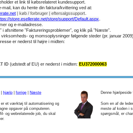
holder et link til købsrelateret kundesupport.
mail, kan du hente din faktura/kvittering ved at:
erate.net
| køb / forbruger | eftersalgssupport
.
ttps://store.esellerate.net/store/support/Default.aspx
.
mer og e-mailadresse.
a" i afsnittene "Faktureringsproblemer", og klik på "Næste".
r virksomheds- og momsoplysninger følgende steder (pr. januar 2009)
resse
er nederst til højre i midten:
T ID
(udstedt af EU) er nederst i midten:
EU372000063
|
hjælp
|
forrige
|
Næste
Denne hjælpeside 
er et værktøj til automatisering og
Som en af de leden
tagne opgaver på computeren.
meste af koden i s
fil- og webrelaterede job, du skal
spørgsmål, er chan
er.