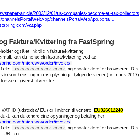
/newspaper-article/2003/12/01/us-companies-become-eu-tax-collector
k/channelsPortalWebApp/channelsPortalWebApp.portal...
astspring.com/vat.php
g Faktura/Kvittering fra FastSpring
older også et link til din faktura/kvittering.
mail, kan du hente din faktura/kvittering ved at:
stspring.com/microsys/order/invoice/
.
, f.eks
. xxxxxxxxxx-xxxx-xxxxx
, og opdater derefter browseren. Din 
r virksomheds- og momsoplysninger følgende steder (pr. marts 2017)
dresse
er øverst til venstre:
s
VAT ID
(udstedt af EU) er i midten til venstre:
EU826012240
ukt, kan du ændre dine oplysninger og betaling her:
stspring.com/microsys/order/invoice/
, f.eks
. xxxxxxxxxx-xxxx-xxxxx
, og opdater derefter browseren. Din 
il URL'en.