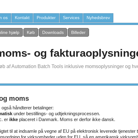
 os
Kontakt
Produkter
Services
Nyhedsbrev
line hjælp
Køb
Downloads
Billeder
 moms- og fakturaoplysning
 køb af Automation Batch Tools inklusive momsoplysninger og hv
s og moms
 også håndterer betalinger:
matisk
under bestillings- og udtjekningsprocessen.
c. er
ikke
placeret i Danmark. Moms er derfor ikke dansk.
tet til at indsamle på vegne af EU på elektronisk leverede tjenester ti
ingsordning for virksomheder uden for EU, så en amerikansk virks