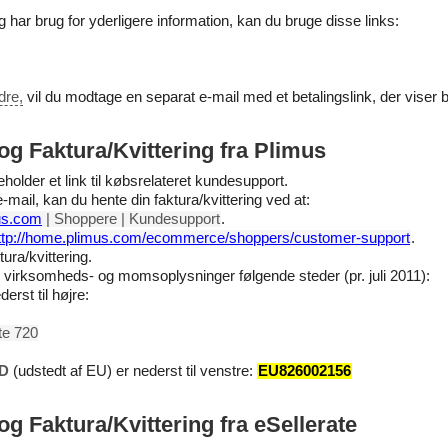
har brug for yderligere information, kan du bruge disse links:
dre,
vil du modtage en separat e-mail med et betalingslink, der viser 
g Faktura/Kvittering fra Plimus
holder et link til købsrelateret kundesupport.
mail, kan du hente din faktura/kvittering ved at:
us.com
| Shoppere | Kundesupport
.
ttp://home.plimus.com/ecommerce/shoppers/customer-support
.
ura/kvittering.
r virksomheds- og momsoplysninger følgende steder (pr. juli 2011):
erst til højre:
te 720
ID
(udstedt af EU) er nederst til venstre:
EU826002156
g Faktura/Kvittering fra eSellerate