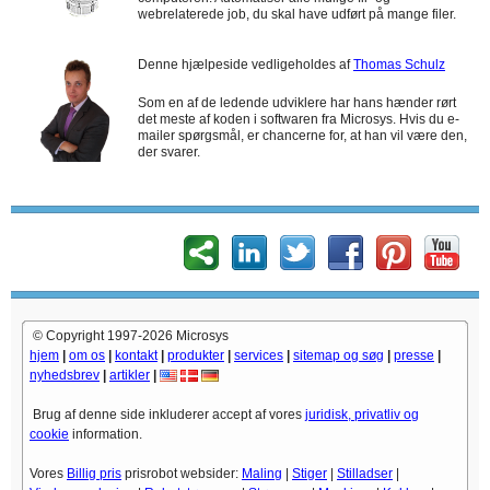
webrelaterede job, du skal have udført på mange filer.
Denne hjælpeside vedligeholdes af
Thomas Schulz
Som en af de ledende udviklere har hans hænder rørt
det meste af koden i softwaren fra Microsys. Hvis du e-
mailer spørgsmål, er chancerne for, at han vil være den,
der svarer.
© Copyright 1997-2026 Microsys
hjem
|
om os
|
kontakt
|
produkter
|
services
|
sitemap og søg
|
presse
|
nyhedsbrev
|
artikler
|
Brug af denne side inkluderer accept af vores
juridisk, privatliv og
cookie
information.
Vores
Billig pris
prisrobot websider:
Maling
|
Stiger
|
Stilladser
|