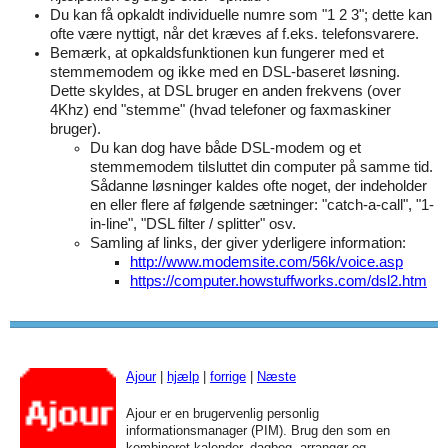
Du kan få opkaldt individuelle numre som "1 2 3"; dette kan
ofte være nyttigt, når det kræves af f.eks. telefonsvarere.
Bemærk, at opkaldsfunktionen kun fungerer med et
stemmemodem og ikke med en DSL-baseret løsning.
Dette skyldes, at DSL bruger en anden frekvens (over
4Khz) end "stemme" (hvad telefoner og faxmaskiner
bruger).
Du kan dog have både DSL-modem og et
stemmemodem tilsluttet din computer på samme tid.
Sådanne løsninger kaldes ofte noget, der indeholder
en eller flere af følgende sætninger: "catch-a-call", "1-
in-line", "DSL filter / splitter" osv.
Samling af links, der giver yderligere information:
http://www.modemsite.com/56k/voice.asp
https://computer.howstuffworks.com/dsl2.htm
Ajour
|
hjælp
|
forrige
|
Næste
Ajour er en brugervenlig personlig
informationsmanager (PIM). Brug den som en
kombineret kalender, dagbog, arrangør og