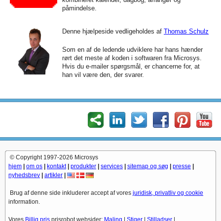
påmindelse.
Denne hjælpeside vedligeholdes af
Thomas Schulz
Som en af de ledende udviklere har hans hænder
rørt det meste af koden i softwaren fra Microsys.
Hvis du e-mailer spørgsmål, er chancerne for, at
han vil være den, der svarer.
© Copyright 1997-2026 Microsys
hjem
|
om os
|
kontakt
|
produkter
|
services
|
sitemap og søg
|
presse
|
nyhedsbrev
|
artikler
|
Brug af denne side inkluderer accept af vores
juridisk, privatliv og cookie
information.
Vores
Billig pris
prisrobot websider:
Maling
|
Stiger
|
Stilladser
|