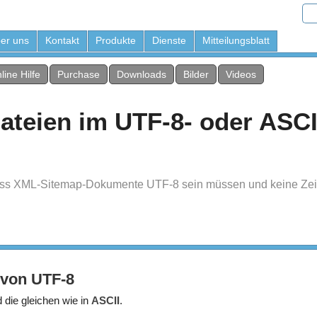
er uns
Kontakt
Produkte
Dienste
Mitteilungsblatt
line Hilfe
Purchase
Downloads
Bilder
Videos
teien im UTF-8- oder ASCI
 dass XML-Sitemap-Dokumente UTF-8 sein müssen und keine Ze
 von UTF-8
 die gleichen wie in
ASCII
.