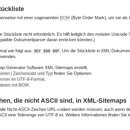
ückliste
herweise mit einer sogenannten
BOM
(Byte Order Mark), um sie als
tückliste nicht erforderlich. Es hilft lediglich den meisten Unicode-
patible Dokumentparser daran ersticken könnten.)
mal wie folgt aus:
. Um die Stückliste in XML-Dokumen
$EF $BB $BF
wenden.
map-Generator-Software XML-Sitemaps erstellt.
ionen | Zeichensatz und Typ
finden Sie Optionen:
 immer im UTF-8-Format
.
ateien mit BOM
.
en, die nicht ASCII sind, in XML-Sitemaps
s alle Nicht-ASCII-Zeichen URL-codiert werden müssen, auch wenn d
 ASCII eine Teilmenge von UTF-8 ist. Weitere Informationen finden Sie 