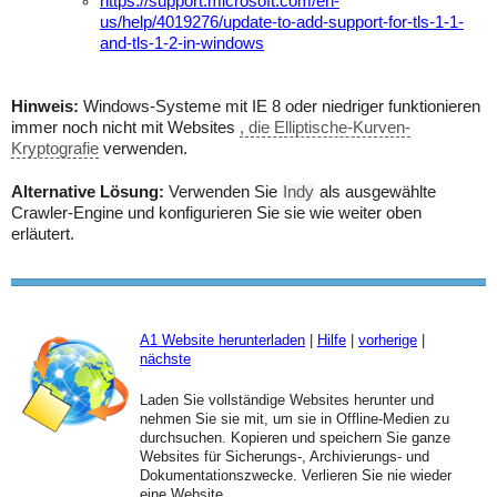
https://support.microsoft.com/en-
us/help/4019276/update-to-add-support-for-tls-1-1-
and-tls-1-2-in-windows
Hinweis:
Windows-Systeme mit IE 8 oder niedriger funktionieren
immer noch nicht mit Websites
, die Elliptische-Kurven-
Kryptografie
verwenden.
Alternative Lösung:
Verwenden Sie
Indy
als ausgewählte
Crawler-Engine und konfigurieren Sie sie wie weiter oben
erläutert.
A1 Website herunterladen
|
Hilfe
|
vorherige
|
nächste
Laden Sie vollständige Websites herunter und
nehmen Sie sie mit, um sie in Offline-Medien zu
durchsuchen. Kopieren und speichern Sie ganze
Websites für Sicherungs-, Archivierungs- und
Dokumentationszwecke. Verlieren Sie nie wieder
eine Website.