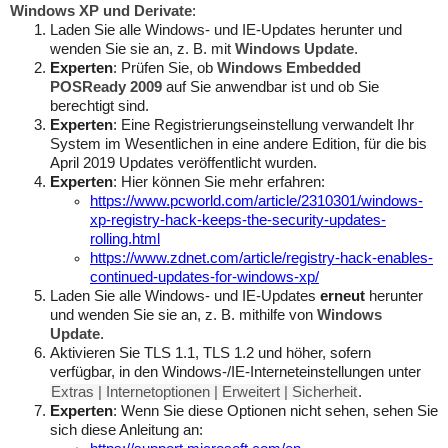
Windows XP und Derivate
:
Laden Sie alle Windows- und IE-Updates herunter und
wenden Sie sie an, z. B. mit
Windows Update
.
Experten
: Prüfen Sie, ob
Windows Embedded
POSReady 2009
auf Sie anwendbar ist und ob Sie
berechtigt sind.
Experten
: Eine Registrierungseinstellung verwandelt Ihr
System im Wesentlichen in eine andere Edition, für die bis
April 2019 Updates veröffentlicht wurden.
Experten
: Hier können Sie mehr erfahren:
https://www.pcworld.com/article/2310301/windows-
xp-registry-hack-keeps-the-security-updates-
rolling.html
https://www.zdnet.com/article/registry-hack-enables-
continued-updates-for-windows-xp/
Laden Sie alle Windows- und IE-Updates
erneut
herunter
und wenden Sie sie an, z. B. mithilfe von
Windows
Update
.
Aktivieren Sie TLS 1.1, TLS 1.2 und höher, sofern
verfügbar, in den Windows-/IE-Interneteinstellungen unter
Extras | Internetoptionen | Erweitert | Sicherheit
.
Experten
: Wenn Sie diese Optionen nicht sehen, sehen Sie
sich diese Anleitung an: