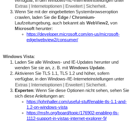
verfügbar, in den Windows-/IE-Interneteinstellungen unter
Extras | Internetoptionen | Erweitert | Sicherheit
.
Wenn Sie mit der eingebetteten Systembrowseroption
crawlen, laden Sie die
Edge
/
Chromium-
Laufzeitumgebung, auch bekannt als
WebView2,
von
Microsoft
herunter:
https://developer.microsoft.com/en-us/microsoft-
edge/webview2/consumer/
Windows Vista
:
Laden Sie alle Windows- und IE-Updates herunter und
wenden Sie sie an, z. B. mit
Windows Update
.
Aktivieren Sie TLS 1.1, TLS 1.2 und höher, sofern
verfügbar, in den Windows-/IE-Interneteinstellungen unter
Extras | Internetoptionen | Erweitert | Sicherheit
.
Experten
: Wenn Sie diese Optionen nicht sehen, sehen Sie
sich diese Anleitungen an:
https://johnhaller.com/useful-stuff/enable-tls-1.1-and-
1.2-on-windows-vista
https://msfn.org/board/topic/176902-enabling-tls-
1112-support-in-vistas-internet-explorer-9/