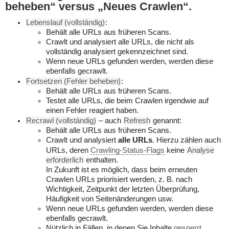
beheben“ versus „Neues Crawlen“.
Lebenslauf (vollständig)
:
Behält alle URLs aus früheren Scans.
Crawlt und analysiert alle URLs, die nicht als
vollständig analysiert gekennzeichnet sind.
Wenn neue URLs gefunden werden, werden diese
ebenfalls gecrawlt.
Fortsetzen (Fehler beheben)
:
Behält alle URLs aus früheren Scans.
Testet alle URLs, die beim Crawlen irgendwie auf
einen Fehler reagiert haben.
Recrawl (vollständig)
– auch
Refresh
genannt:
Behält alle URLs aus früheren Scans.
Crawlt und analysiert
alle URLs
. Hierzu zählen auch
URLs, deren
Crawling-Status-Flags
keine
Analyse
erforderlich
enthalten.
In Zukunft ist es möglich, dass beim erneuten
Crawlen URLs priorisiert werden, z. B. nach
Wichtigkeit, Zeitpunkt der letzten Überprüfung,
Häufigkeit von Seitenänderungen usw.
Wenn neue URLs gefunden werden, werden diese
ebenfalls gecrawlt.
Nützlich in Fällen, in denen Sie Inhalte
gesperrt