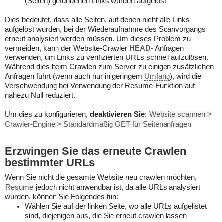
(Seiten) gefundenen Links wurden aufgelöst.
Dies bedeutet, dass alle Seiten, auf denen nicht alle Links
aufgelöst wurden, bei der Wiederaufnahme des Scanvorgangs
erneut analysiert werden müssen. Um dieses Problem zu
vermeiden, kann der Website-Crawler
HEAD-
Anfragen
verwenden, um Links zu verifizierten URLs schnell aufzulösen.
Während dies beim Crawlen zum Server zu einigen zusätzlichen
Anfragen führt (wenn auch nur in geringem
Umfang
), wird die
Verschwendung bei Verwendung der Resume-Funktion auf
nahezu Null reduziert.
Um dies zu konfigurieren,
deaktivieren Sie
:
Website scannen >
Crawler-Engine > Standardmäßig GET für Seitenanfragen
Erzwingen Sie das erneute Crawlen
bestimmter URLs
Wenn Sie nicht die gesamte Website neu crawlen möchten,
Resume
jedoch nicht anwendbar ist, da alle URLs analysiert
wurden, können Sie Folgendes tun:
Wählen Sie auf der linken Seite, wo alle URLs aufgelistet
sind, diejenigen aus, die Sie erneut crawlen lassen