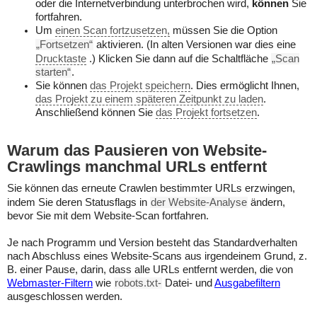
oder die Internetverbindung unterbrochen wird,
können
Sie
fortfahren.
Um
einen Scan fortzusetzen,
müssen Sie die Option
„Fortsetzen“
aktivieren. (In alten Versionen war dies eine
Drucktaste
.) Klicken Sie dann auf die Schaltfläche
„Scan
starten“
.
Sie können
das Projekt speichern
. Dies ermöglicht Ihnen,
das Projekt zu einem späteren Zeitpunkt zu laden
.
Anschließend können Sie
das Projekt fortsetzen
.
Warum das Pausieren von Website-
Crawlings manchmal URLs entfernt
Sie können das erneute Crawlen bestimmter URLs erzwingen,
indem Sie deren Statusflags in
der Website-Analyse
ändern,
bevor Sie mit dem Website-Scan fortfahren.
Je nach Programm und Version besteht das Standardverhalten
nach Abschluss eines Website-Scans aus irgendeinem Grund, z.
B. einer Pause, darin, dass alle URLs entfernt werden, die von
Webmaster-Filtern
wie
robots.txt-
Datei- und
Ausgabefiltern
ausgeschlossen werden.