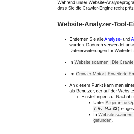
Während unser Website-Analyseprogr
dass Sie die Crawler-Engine recht präzi
Website-Analyzer-Tool-Ei
Entfernen Sie alle
Analyse-
und
A
wurden. Dadurch verwendet unse
Dateierweiterungen für Weiterlei
In
Website scannen | Die Crawle
Im
Crawler-Motor | Erweiterte En
An diesem Punkt kann man eines
als Benutzer, der auf der Website
Einstellungen zur Nachahm
Unter
Allgemeine Opt
7.0; Win32)
eingest
In
Website scannen |
gefunden
.