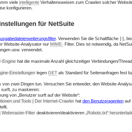
amm viele
intelligente
Verhaltensweisen zum Crawlen solcher Website
se konfigurieren.
nstellungen für NetSuite
usgabedateierweiterungsfilter
. Verwenden Sie die Schaltfläche
[-]
, bi
r Website-Analysator nur
MIME-
Filter. Dies ist notwendig, da NetS
tungen usw. verwendet.
r-Engine
hat die maximale Anzahl gleichzeitiger Verbindungen/Threads
gine-Einstellungen
legen
GET
als Standard für Seitenanfragen fest bz
 von zwei Dingen tun. Versuchen Sie entweder, den Website-Analys
 surft, zu maskieren:
ung von „Benutzer surft auf der Website“:
ionen und Tools | Der Internet-Crawler
hat
den Benutzeragenten
auf
ellt.
 Webmaster-Filter
deaktivieren/deaktivieren
„Robots.txt“ herunterlad