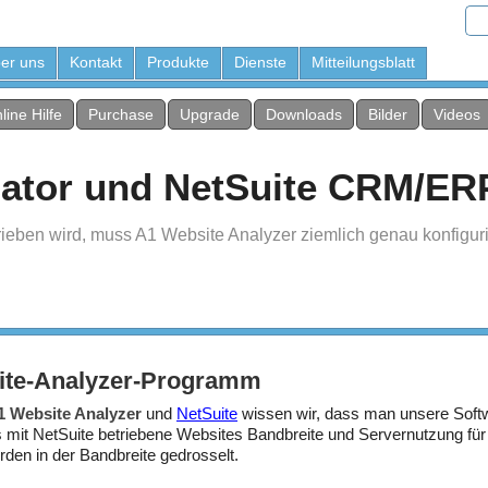
er uns
Kontakt
Produkte
Dienste
Mitteilungsblatt
line Hilfe
Purchase
Upgrade
Downloads
Bilder
Videos
sator und NetSuite CRM/ER
ieben wird, muss A1 Website Analyzer ziemlich genau konfigurie
site-Analyzer-Programm
1 Website Analyzer
und
NetSuite
wissen wir, dass man unsere Softwa
ss mit NetSuite betriebene Websites Bandbreite und Servernutzung 
den in der Bandbreite gedrosselt.