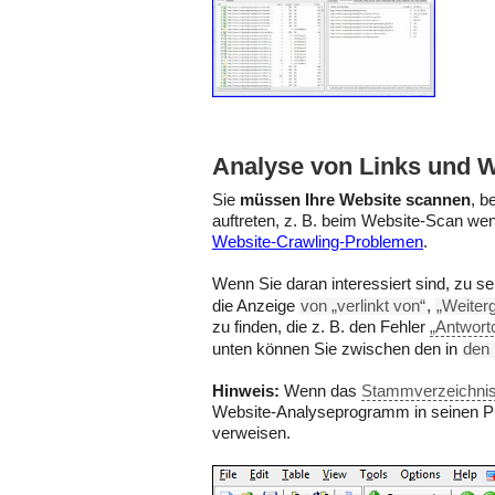
Analyse von Links und W
Sie
müssen Ihre Website scannen
, b
auftreten, z. B. beim Website-Scan wen
Website-Crawling-Problemen
.
Wenn Sie daran interessiert sind, zu se
die Anzeige
von „verlinkt von“
,
„Weiterg
zu finden, die z. B. den Fehler
„Antwort
unten können Sie zwischen den in
den 
Hinweis:
Wenn das
Stammverzeichni
Website-Analyseprogramm in seinen Proj
verweisen.