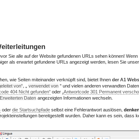
eiterleitungen
evor Sie alle auf der Website gefundenen URLs sehen können! Wen
iger als erwartet gefundene URLs angezeigt werden, lesen Sie unser
hen, wie Seiten miteinander verknüpft sind, bietet Ihnen
der A1 Webs
eleitet von“
, „
verwendet von
“ und vielen anderen verwandten Daten. 
code 404 Nicht gefunden“
oder
„Antwortcode 301 Permanent verscho
Erweiterten Daten
angezeigten Informationen wechseln.
s
oder
die Startsuchpfade
selbst eine Fehlerantwort auslösen,
denken
ekteinstellungen bereitgestellt wurden. Daher kann es sein, dass k