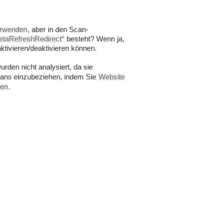
verwenden
, aber in den Scan-
etaRefreshRedirect“
besteht? Wenn ja,
tivieren/deaktivieren können.
den nicht analysiert, da sie
Scans einzubeziehen, indem Sie
Website
ten
.