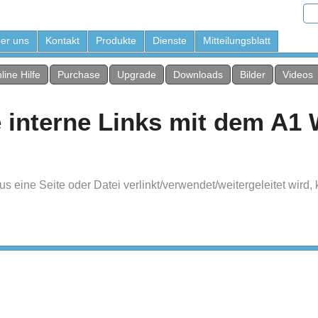
er uns
Kontakt
Produkte
Dienste
Mitteilungsblatt
line Hilfe
Purchase
Upgrade
Downloads
Bilder
Videos
e interne Links mit dem A1 
eine Seite oder Datei verlinkt/verwendet/weitergeleitet wird, 