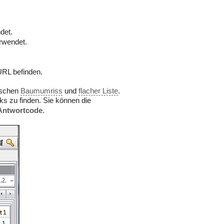
det.
rwendet.
URL befinden.
ischen
Baumumriss
und
flacher Liste
.
nks zu finden. Sie können die
Antwortcode
.