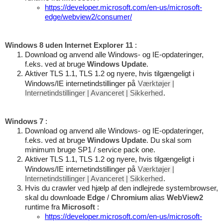
https://developer.microsoft.com/en-us/microsoft-
edge/webview2/consumer/
Windows 8 uden Internet Explorer 11
:
Download og anvend alle Windows- og IE-opdateringer,
f.eks. ved at bruge
Windows Update
.
Aktiver TLS 1.1, TLS 1.2 og nyere, hvis tilgængeligt i
Windows/IE internetindstillinger på
Værktøjer |
Internetindstillinger | Avanceret | Sikkerhed
.
Windows 7
:
Download og anvend alle Windows- og IE-opdateringer,
f.eks. ved at bruge
Windows Update
. Du skal som
minimum bruge SP1 / service pack one.
Aktiver TLS 1.1, TLS 1.2 og nyere, hvis tilgængeligt i
Windows/IE internetindstillinger på
Værktøjer |
Internetindstillinger | Avanceret | Sikkerhed
.
Hvis du crawler ved hjælp af den indlejrede systembrowser,
skal du downloade
Edge
/
Chromium
alias
WebView2
runtime fra
Microsoft
:
https://developer.microsoft.com/en-us/microsoft-