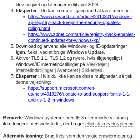
blev udgivet opdateringer indtil april 2019.
Eksperter
: Du kan komme i gang med at lære mere her:
https://www.pcworld.com/article/2310301/windows-
xp-registry-hack-keeps-the-security-updates-
rolling.html
https://www.zdnet.com/article/registry-hack-enables-
continued-updates-for-windows-xp/
Download og anvend alle Windows- og IE-opdateringer
igen
, f.eks. ved at bruge
Windows Update
.
Aktiver TLS 1.1, TLS 1.2 og nyere, hvis tilgængeligt i
Windows/IE internetindstillinger på
Værktøjer |
Internetindstillinger | Avanceret | Sikkerhed
.
Eksperter
: Hvis du ikke kan se disse muligheder, så tjek
denne vejledning:
https://support.microsoft.com/en-
us/help/4019276/update-to-add-support-for-tls-1-1-
and-tls-1-2-in-windows
Bemærk:
Windows-systemer med IE 8 eller mindre vil stadig
ikke fungere med websteder, der bruger
elliptisk kurvekryptering
.
Alternativ løsning:
Brug
Indy
som den valgte crawlermotor og