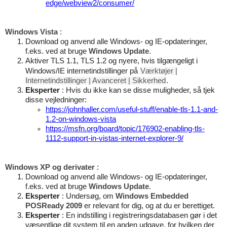
edge/webview2/consumer/
Windows Vista
:
Download og anvend alle Windows- og IE-opdateringer,
f.eks. ved at bruge
Windows Update
.
Aktiver TLS 1.1, TLS 1.2 og nyere, hvis tilgængeligt i
Windows/IE internetindstillinger på
Værktøjer |
Internetindstillinger | Avanceret | Sikkerhed
.
Eksperter
: Hvis du ikke kan se disse muligheder, så tjek
disse vejledninger:
https://johnhaller.com/useful-stuff/enable-tls-1.1-and-
1.2-on-windows-vista
https://msfn.org/board/topic/176902-enabling-tls-
1112-support-in-vistas-internet-explorer-9/
Windows XP og derivater
:
Download og anvend alle Windows- og IE-opdateringer,
f.eks. ved at bruge
Windows Update
.
Eksperter
: Undersøg, om
Windows Embedded
POSReady 2009
er relevant for dig, og at du er berettiget.
Eksperter
: En indstilling i registreringsdatabasen gør i det
væsentlige dit system til en anden udgave, for hvilken der