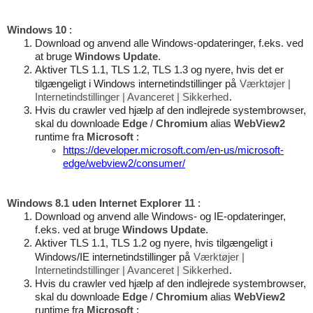
Windows 10
:
Download og anvend alle Windows-opdateringer, f.eks. ved
at bruge
Windows Update
.
Aktiver TLS 1.1, TLS 1.2, TLS 1.3 og nyere, hvis det er
tilgængeligt i Windows internetindstillinger på
Værktøjer |
Internetindstillinger | Avanceret | Sikkerhed
.
Hvis du crawler ved hjælp af den indlejrede systembrowser,
skal du downloade
Edge
/
Chromium
alias
WebView2
runtime fra
Microsoft
:
https://developer.microsoft.com/en-us/microsoft-
edge/webview2/consumer/
Windows 8.1 uden Internet Explorer 11
:
Download og anvend alle Windows- og IE-opdateringer,
f.eks. ved at bruge
Windows Update
.
Aktiver TLS 1.1, TLS 1.2 og nyere, hvis tilgængeligt i
Windows/IE internetindstillinger på
Værktøjer |
Internetindstillinger | Avanceret | Sikkerhed
.
Hvis du crawler ved hjælp af den indlejrede systembrowser,
skal du downloade
Edge
/
Chromium
alias
WebView2
runtime fra
Microsoft
: