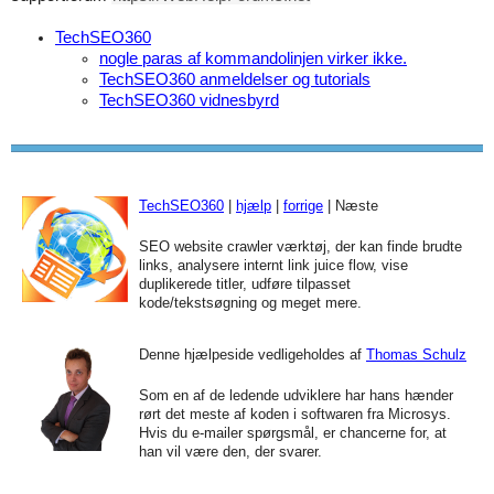
TechSEO360
nogle paras af kommandolinjen virker ikke.
TechSEO360 anmeldelser og tutorials
TechSEO360 vidnesbyrd
TechSEO360
|
hjælp
|
forrige
| Næste
SEO website crawler værktøj, der kan finde brudte
links, analysere internt link juice flow, vise
duplikerede titler, udføre tilpasset
kode/tekstsøgning og meget mere.
Denne hjælpeside vedligeholdes af
Thomas Schulz
Som en af de ledende udviklere har hans hænder
rørt det meste af koden i softwaren fra Microsys.
Hvis du e-mailer spørgsmål, er chancerne for, at
han vil være den, der svarer.